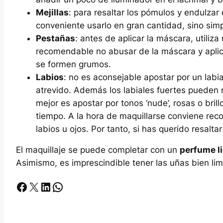
Mejillas
: para resaltar los pómulos y endulzar 
conveniente usarlo en gran cantidad, sino sim
Pestañas
: antes de aplicar la máscara, utiliza
recomendable no abusar de la máscara y aplica
se formen grumos.
Labios
: no es aconsejable apostar por un labia
atrevido. Además los labiales fuertes pueden 
mejor es apostar por tonos ‘nude’, rosas o bril
tiempo. A la hora de maquillarse conviene rec
labios u ojos. Por tanto, si has querido resaltar
El maquillaje se puede completar con un
perfume l
Asimismo, es imprescindible tener las uñas bien li
Facebook
X
LinkedIn
Whatsapp