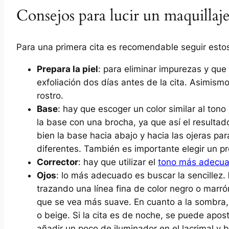
Consejos para lucir un maquillaje
Para una primera cita es recomendable seguir estos
Prepara la piel
: para eliminar impurezas y que 
exfoliación dos días antes de la cita. Asimism
rostro.
Base
: hay que escoger un color similar al tono 
la base con una brocha, ya que así el resulta
bien la base hacia abajo y hacia las ojeras para
diferentes. También es importante elegir un pr
Corrector
: hay que utilizar el
tono más adecu
Ojos
: lo más adecuado es buscar la sencillez.
trazando una línea fina de color negro o marrón
que se vea más suave. En cuanto a la sombra, 
o beige. Si la cita es de noche, se puede ap
añadir un poco de iluminador en el lacrimal y b