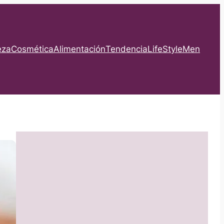
eza
Cosmética
Alimentación
Tendencia
LifeStyle
Men