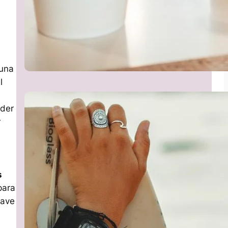
 una
l
nder
r
s
para
uave