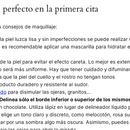
 perfecto en la primera cita
 consejos de maquillaje:
la piel luzca lisa y sin imperfecciones se puede realizar
o es recomendable aplicar una mascarilla para hidratar e
de la piel para evitar el efecto careta. Lo mejor es exte
do será más uniforme. Hay que tener cuidado y difumina
 que la piel del cuello y el rostro no tengan tonos
oducto duradero y resistente al sudor.
ado
para disimular las ojeras, granitos…
Delinea sólo el borde inferior o superior de los mismo
 chocolate. Utiliza lápiz en lugar de delineador líquido 
elige un tono claro y discreto, como melocotón, rosa s
ostar por una sombra algo más oscura. Asimismo, puedes
ajo las cejas para abrir la mirada.