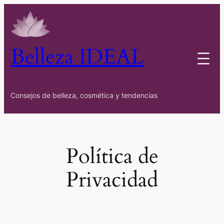
Saltar
al
contenido
Belleza IDEAL
Consejos de belleza, cosmética y tendencias
Política de
Privacidad