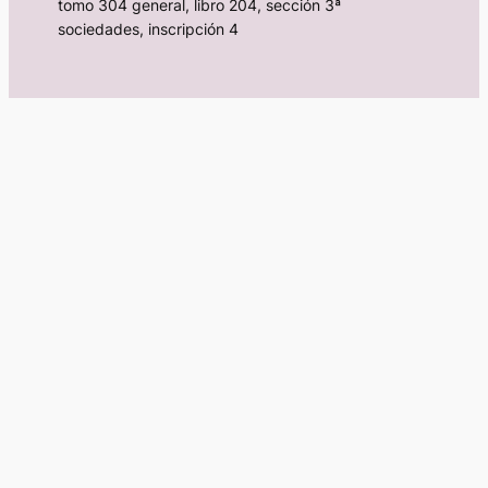
tomo 304 general, libro 204, sección 3ª
sociedades, inscripción 4