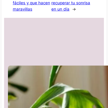
fáciles y que hacen
recuperar tu sonrisa
maravillas
en un día
→