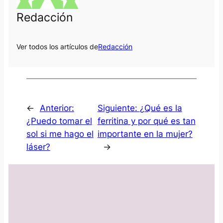
Redacción
Ver todos los artículos de
Redacción
←
Anterior:
Siguiente:
¿Qué es la
¿Puedo tomar el
ferritina y por qué es tan
sol si me hago el
importante en la mujer?
láser?
→