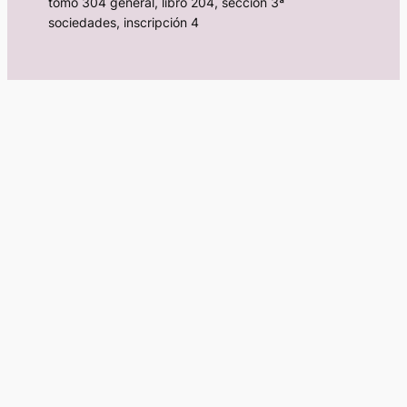
tomo 304 general, libro 204, sección 3ª
sociedades, inscripción 4