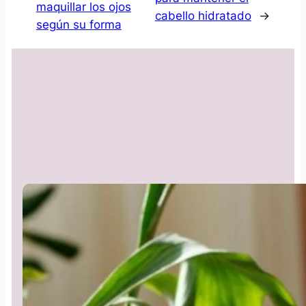
maquillar los ojos
cabello hidratado
→
según su forma