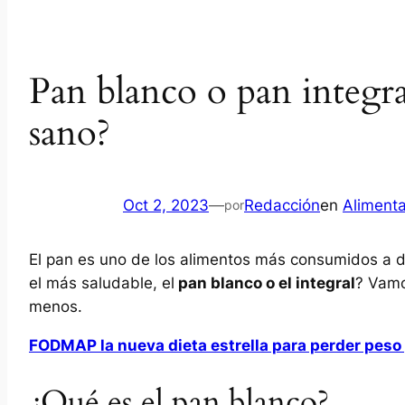
Pan blanco o pan integra
sano?
Oct 2, 2023
—
Redacción
en
Aliment
por
El pan es uno de los alimentos más consumidos a di
el más saludable, el
pan blanco o el integral
? Vamo
menos.
FODMAP la nueva dieta estrella para perder peso
¿Qué es el pan blanco?