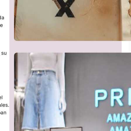
da
ue
 su
el
ales.
pan