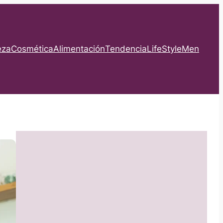
eza
Cosmética
Alimentación
Tendencia
LifeStyle
Men