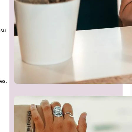
 su
es.