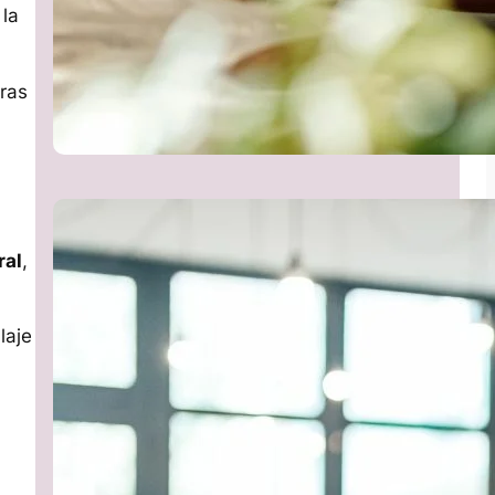
 la
ras
ral
,
laje