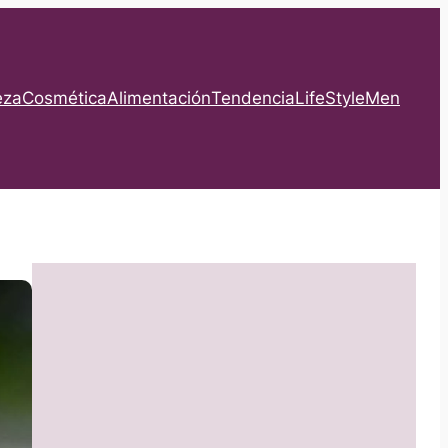
eza
Cosmética
Alimentación
Tendencia
LifeStyle
Men