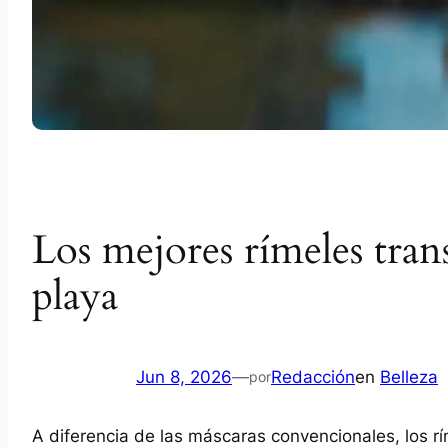
Los mejores rímeles trans
playa
Jun 8, 2026
—
Redacción
en
Belleza
por
A diferencia de las máscaras convencionales, los rím