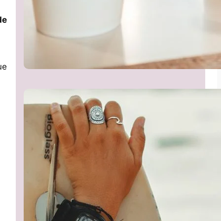
de
ue