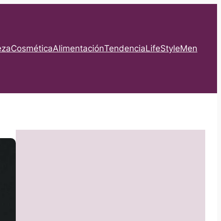
eza
Cosmética
Alimentación
Tendencia
LifeStyle
Men