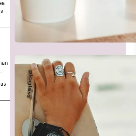
ea
es
onan
.
nas