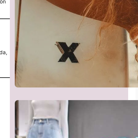
ión
da,
é