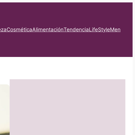
eza
Cosmética
Alimentación
Tendencia
LifeStyle
Men