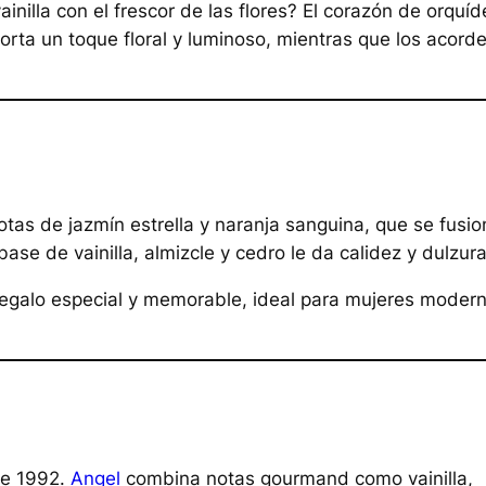
nilla con el frescor de las flores? El corazón de orquíd
porta un toque floral y luminoso, mientras que los acord
tas de jazmín estrella y naranja sanguina, que se fusi
se de vainilla, almizcle y cedro le da calidez y dulzura
n regalo especial y memorable, ideal para mujeres moder
de 1992.
Angel
combina notas gourmand como vainilla,