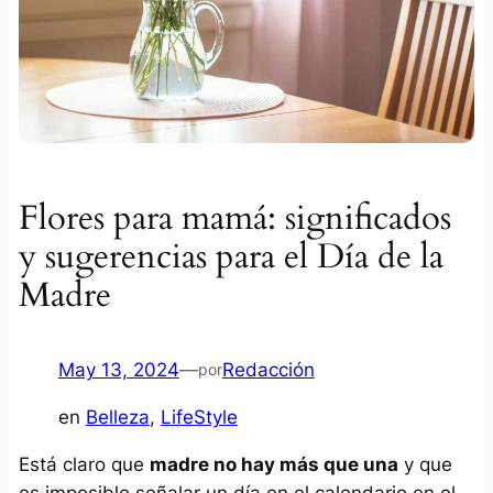
Flores para mamá: significados
y sugerencias para el Día de la
Madre
May 13, 2024
—
Redacción
por
en
Belleza
, 
LifeStyle
Está claro que
madre no hay más que una
y que
es imposible señalar un día en el calendario en el