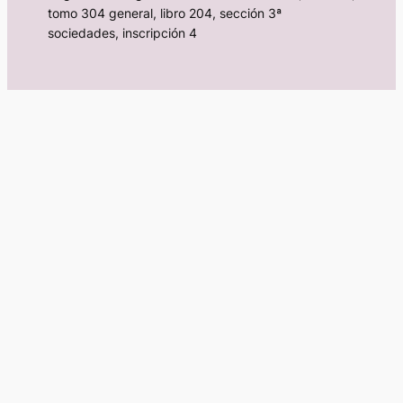
tomo 304 general, libro 204, sección 3ª
sociedades, inscripción 4