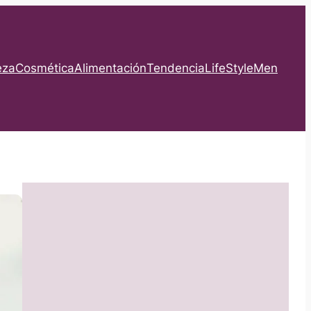
eza
Cosmética
Alimentación
Tendencia
LifeStyle
Men