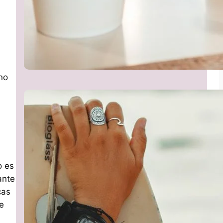
no
o es
ante
cas
e