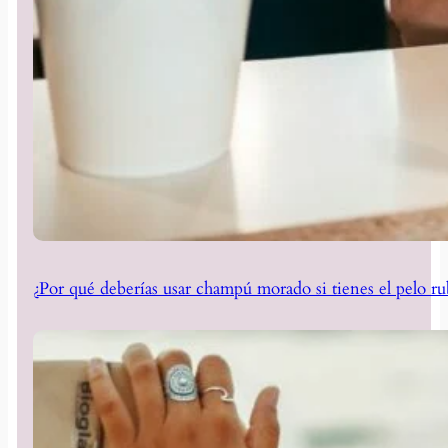
¿Por qué deberías usar champú morado si tienes el pelo ru