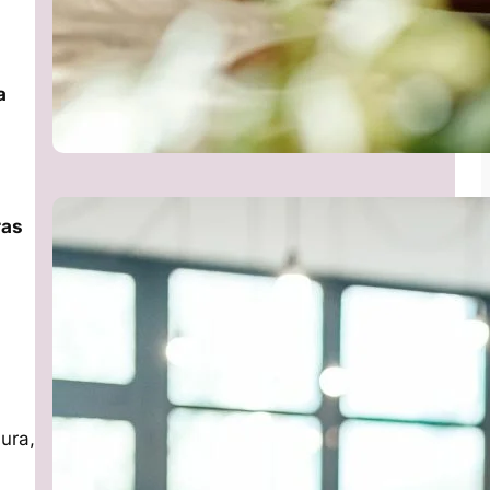
a
ras
ura,