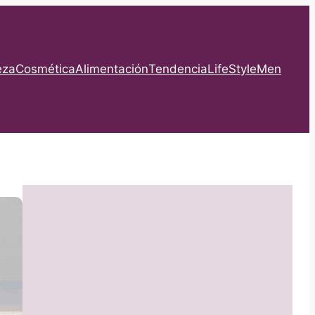
eza
Cosmética
Alimentación
Tendencia
LifeStyle
Men