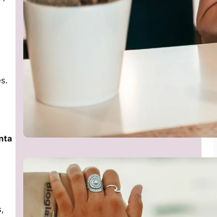
s.
nta
,