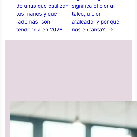
de uñas que estilizan
significa el olor a
tus manos y que
talco, u olor
(además) son
atalcado, y por qué
tendencia en 2026
nos encanta?
→