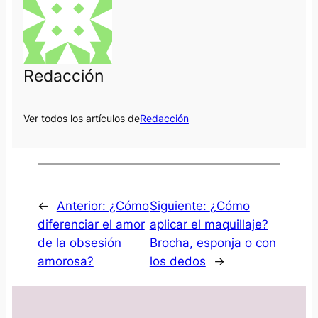
Redacción
Ver todos los artículos de
Redacción
←
Anterior:
¿Cómo
Siguiente:
¿Cómo
diferenciar el amor
aplicar el maquillaje?
de la obsesión
Brocha, esponja o con
amorosa?
los dedos
→