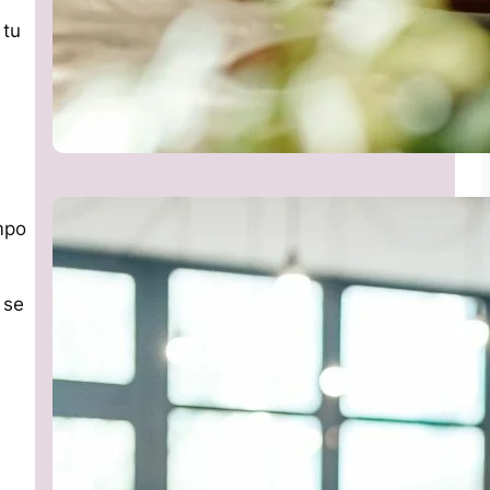
 tu
mpo
 se