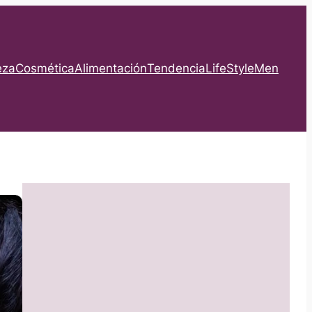
eza
Cosmética
Alimentación
Tendencia
LifeStyle
Men