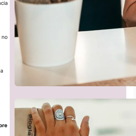
ncia
 no
la
bre