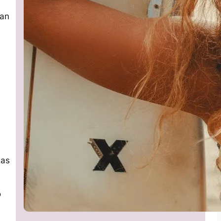
tan
las
o