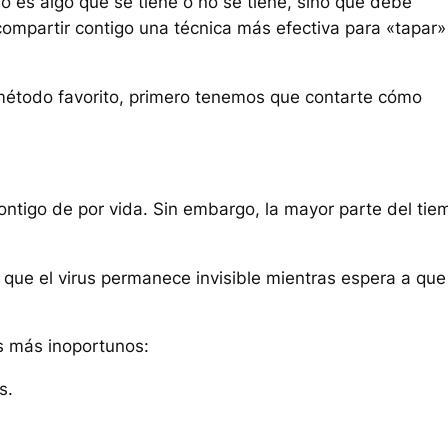
 es algo que se tiene o no se tiene, sino que debe
compartir contigo una técnica más efectiva para «tapar»
 método favorito, primero tenemos que contarte cómo
ntigo de por vida. Sin embargo, la mayor parte del tie
 que el virus permanece invisible mientras espera a que
s más inoportunos:
s.