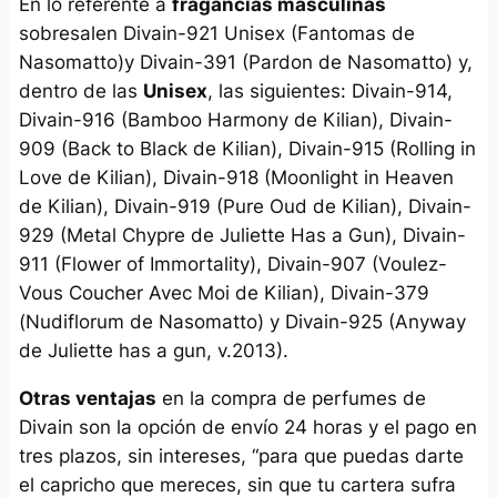
En lo referente a
fragancias masculinas
sobresalen Divain-921 Unisex (Fantomas de
Nasomatto)y Divain-391 (Pardon de Nasomatto) y,
dentro de las
Unisex
, las siguientes: Divain-914,
Divain-916 (Bamboo Harmony de Kilian), Divain-
909 (Back to Black de Kilian), Divain-915 (Rolling in
Love de Kilian), Divain-918 (Moonlight in Heaven
de Kilian), Divain-919 (Pure Oud de Kilian), Divain-
929 (Metal Chypre de Juliette Has a Gun), Divain-
911 (Flower of Immortality), Divain-907 (Voulez-
Vous Coucher Avec Moi de Kilian), Divain-379
(Nudiflorum de Nasomatto) y Divain-925 (Anyway
de Juliette has a gun, v.2013).
Otras ventajas
en la compra de perfumes de
Divain son la opción de envío 24 horas y el pago en
tres plazos, sin intereses, “para que puedas darte
el capricho que mereces, sin que tu cartera sufra