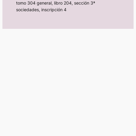
tomo 304 general, libro 204, sección 3ª
sociedades, inscripción 4