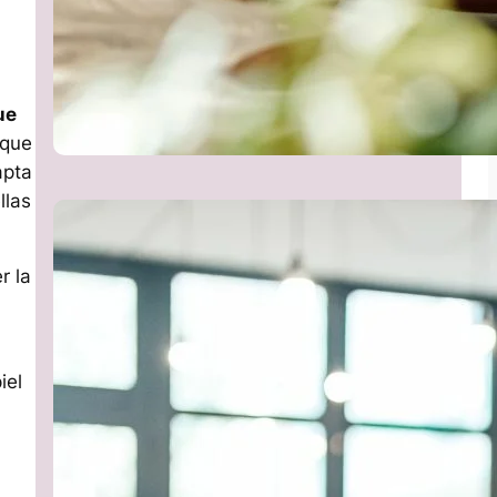
ue
 que
apta
llas
r la
iel