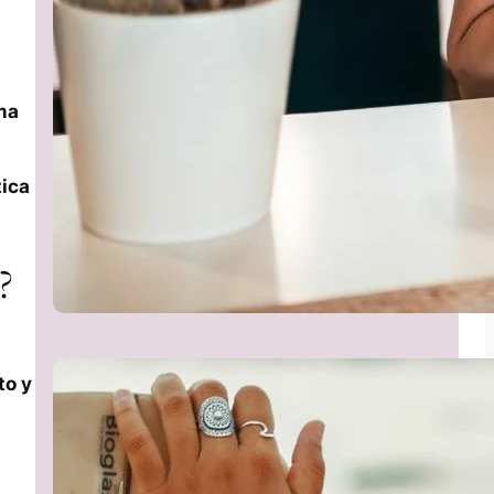
a
ma
tica
?
to y