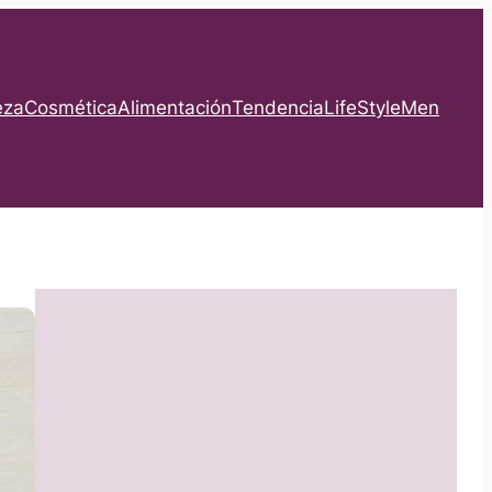
eza
Cosmética
Alimentación
Tendencia
LifeStyle
Men