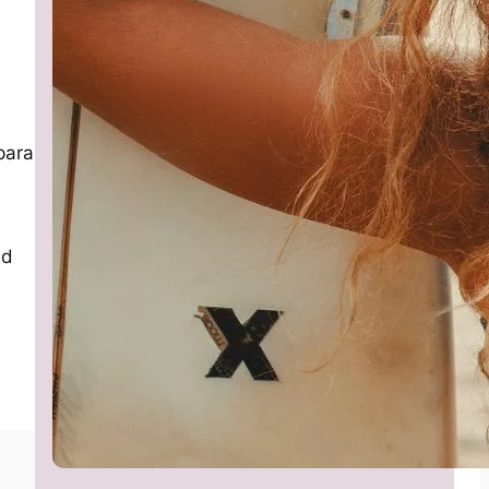
para
ad