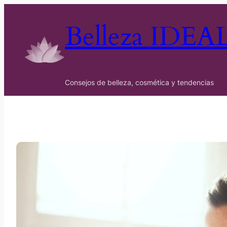
Belleza IDEA
Consejos de belleza, cosmética y tendencias