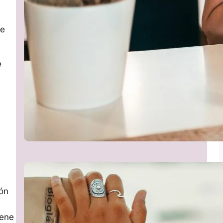
ue
e
ión
iene