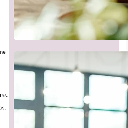
ene
tes.
as,