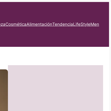
eza
Cosmética
Alimentación
Tendencia
LifeStyle
Men