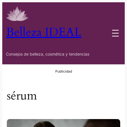
Saltar
al
contenido
Belleza IDEAL
Consejos de belleza, cosmética y tendencias
sérum