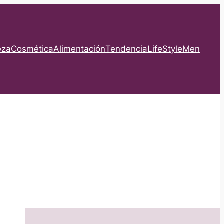
eza
Cosmética
Alimentación
Tendencia
LifeStyle
Men