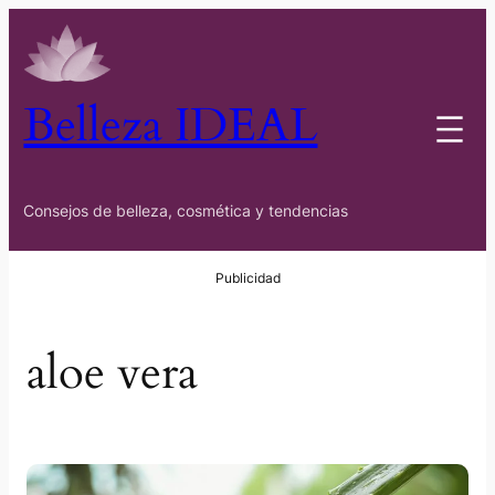
Saltar
al
contenido
Belleza IDEAL
Consejos de belleza, cosmética y tendencias
aloe vera