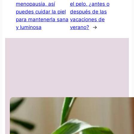
menopausia, así
el pelo, ¿antes o
puedes cuidar la piel
después de las
para mantenerla sana
vacaciones de
y luminosa
verano?
→