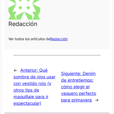
Redacción
Ver todos los artículos de
Redacción
←
Anterior:
Qué
Siguiente:
Denim
sombra de ojos usar
de entretiempo:
con vestido rojo (y
cómo elegir el
otros tips de
vaquero perfecto
maquillaje para ir
para primavera
→
espectacular)