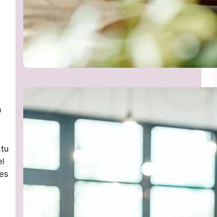
a
 tu
el
nes