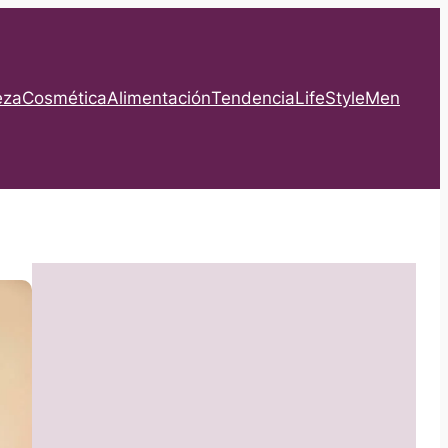
eza
Cosmética
Alimentación
Tendencia
LifeStyle
Men