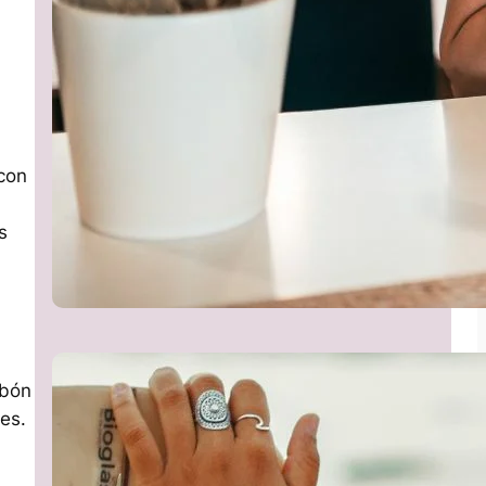
con
s
abón
es.