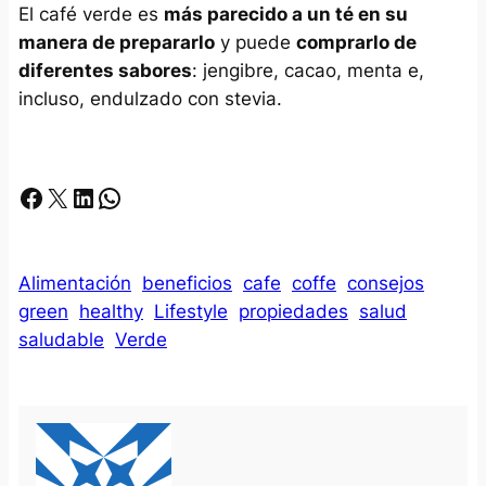
El café verde es
más parecido a un té en su
manera de prepararlo
y puede
comprarlo de
diferentes sabores
: jengibre, cacao, menta e,
incluso, endulzado con stevia.
Facebook
X
LinkedIn
Whatsapp
Alimentación
beneficios
cafe
coffe
consejos
green
healthy
Lifestyle
propiedades
salud
saludable
Verde