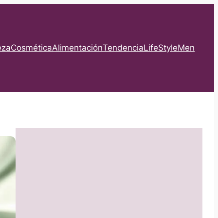
eza
Cosmética
Alimentación
Tendencia
LifeStyle
Men