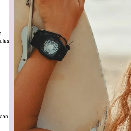
s
ulas
Paso a pas
scan