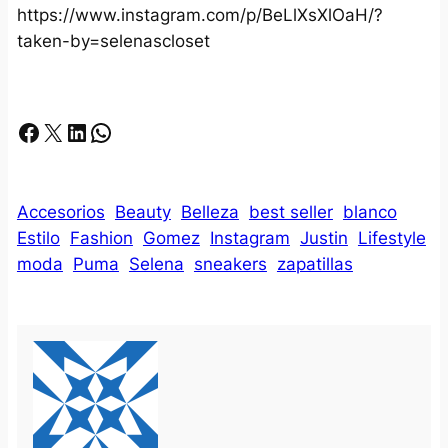
https://www.instagram.com/p/BeLlXsXlOaH/?
taken-by=selenascloset
Facebook
X
LinkedIn
Whatsapp
Accesorios
Beauty
Belleza
best seller
blanco
Estilo
Fashion
Gomez
Instagram
Justin
Lifestyle
moda
Puma
Selena
sneakers
zapatillas