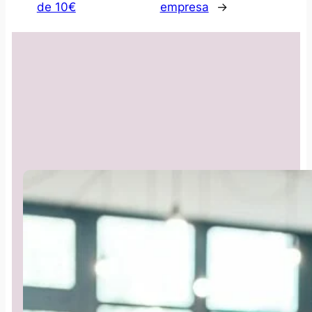
de 10€
empresa
→