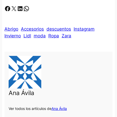
Facebook
X
LinkedIn
Whatsapp
Abrigo
Accesorios
descuentos
Instagram
Invierno
Lidl
moda
Ropa
Zara
Ana Ávila
Ver todos los artículos de
Ana Ávila