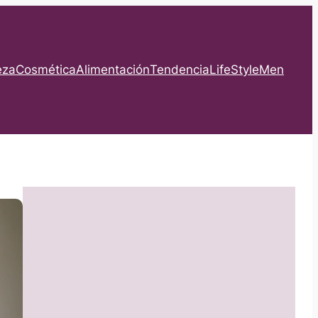
eza
Cosmética
Alimentación
Tendencia
LifeStyle
Men