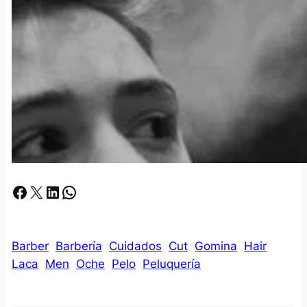
Facebook
X
LinkedIn
Whatsapp
Barber
Barbería
Cuidados
Cut
Gomina
Hair
Laca
Men
Oche
Pelo
Peluquería