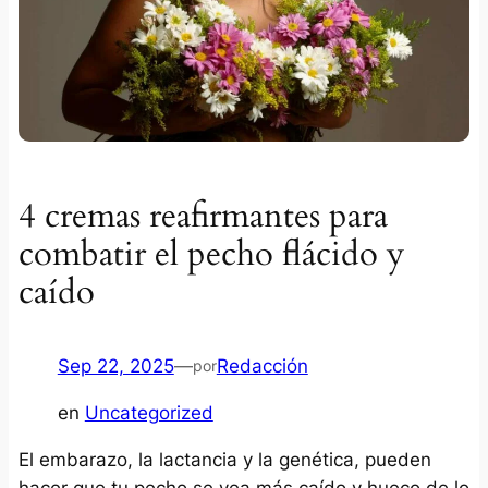
4 cremas reafirmantes para
combatir el pecho flácido y
caído
Sep 22, 2025
—
Redacción
por
en
Uncategorized
El embarazo, la lactancia y la genética, pueden
hacer que tu pecho se vea más caído y hueco de lo