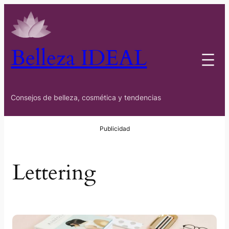
Saltar
al
contenido
Belleza IDEAL
Consejos de belleza, cosmética y tendencias
Lettering