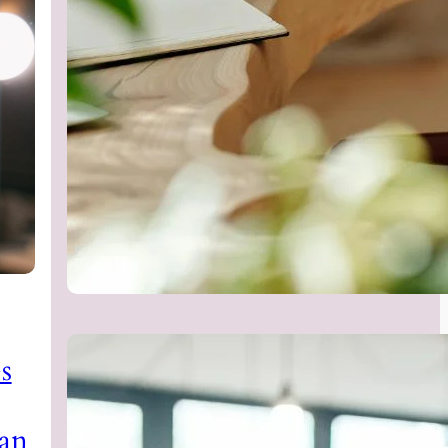
s
nan