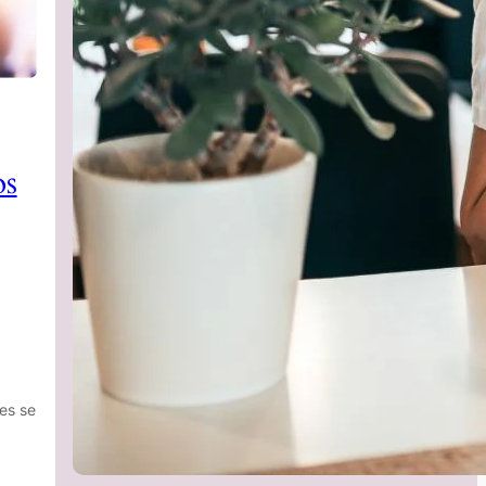
os
es se