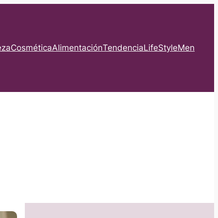
eza
Cosmética
Alimentación
Tendencia
LifeStyle
Men