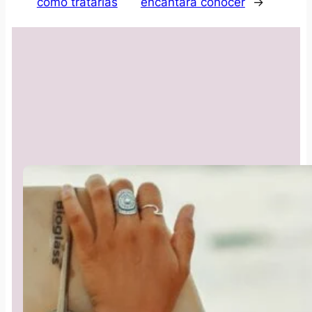
cómo tratarlas
encantará conocer
→